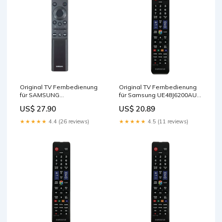
Original TV Fernbedienung
Original TV Fernbedienung
für SAMSUNG
für Samsung UE48J6200AU
UN55RU7100FXZA
Fernseher demon slayer
US$ 27.90
US$ 20.89
Fernseher anime artikel
bücher
★★★★★
4.4 (26 reviews)
★★★★★
4.5 (11 reviews)