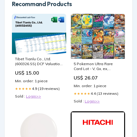
Recommand Products
Tibet Tianlu Co., Ltd.
(600326.SS) DCF Valuation
5 Pokemon Ultra Rare
Communication Services
Card Lot - V, Gx, ex,
US$ 15.00
Assorted Variety
US$ 26.07
Min. order: 1 piece
Min. order: 1 piece
4.9 (19 reviews)
★★★★★
4.4 (13 reviews)
★★★★★
Sold :
Login>>
Sold :
Login>>